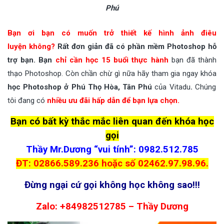
Phú
Bạn ơi bạn có muốn trở thiết kế hình ảnh điêu
luyện không?
Rất đơn giản đã có phần mềm Photoshop hỗ
trợ bạn. Bạn
chỉ cần học 15 buổi thực hành
bạn đã thành
thạo Photoshop. Còn chần chừ gì nữa hãy tham gia ngay khóa
học Photoshop ở Phú Thọ Hòa, Tân Phú
của Vitadu
.
Chúng
tôi đang có
nhiều ưu đãi hấp dẫn để bạn lựa chọn.
Bạn có bất kỳ thắc mắc liên quan đến khóa học
gọi
Thầy Mr.Dương “vui tính”: 0982.512.785
ĐT: 02866.589.236 hoặc số 02462.97.98.96.
Đừng ngại cứ gọi không học không sao!!!
Zalo: +84982512785 – Thầy Dương