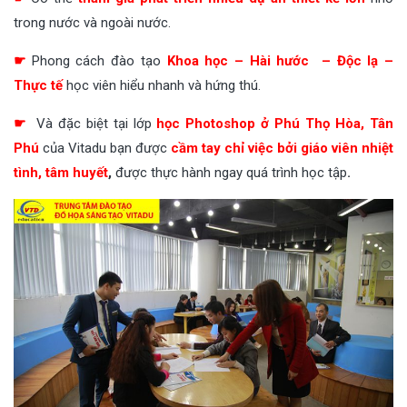
trong nước và ngoài nước.
☛
Phong cách đào tạo
Khoa học – Hài hước – Độc lạ –
Thực tế
học viên hiểu nhanh và hứng thú.
☛
Và đặc biệt tại lớp
học Photoshop ở Phú Thọ Hòa, Tân
Phú
của Vitadu bạn được
cầm tay chỉ việc bởi giáo viên nhiệt
tình, tâm huyết
,
được thực hành ngay quá trình học tập
.