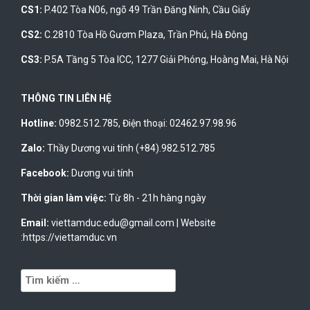
CS1:
P.402 Tòa N06, ngõ 49 Trần Đăng Ninh, Cầu Giấy
CS2:
C.2810 Tòa Hồ Gươm Plaza, Trần Phú, Hà Đông
CS3:
P.5A Tầng 5 Tòa ICC, 1277 Giải Phóng, Hoàng Mai, Hà Nội
THÔNG TIN LIÊN HỆ
Hotline:
0982.512.785
, Điện thoại:
02462.97.98.96
Zalo:
Thầy Dương vui tính (+84).982.512.785
Facebook:
Dương vui tính
Thời gian làm việc:
Từ 8h - 21h hàng ngày
Email:
viettamduc.edu@gmail.com
|
Website
:https://viettamduc.vn
Tìm
kiếm
cho: