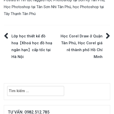
Học Photoshop tại Tân Sơn Nhì Tân Phú
,
học Photoshop tại
Tây Thạnh Tân Phú
Điều
Lớp học thiết kế đồ
Học Corel Draw ở Quận
hoạ【Khoá học đồ hoạ
Tân Phú, Học Corel giá
hướng
ngắn hạn】cấp tốc tại
rẻ thành phố Hồ Chí
Hà Nội
Minh
bài
viết
Tìm
kiếm
cho:
TƯ VẤN: 0982.512.785