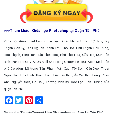
>>>Tham khảo:
Khóa học Photoshop tại Quận Tân Phú
Khóa học được thiết kế cho các bạn ở các khu vực: Tân Sơn Nhì, Tây
Thạnh, Sơn Kỳ, Tân Quý, Tân Thành, Phú Thọ Hòa, Phú Thạnh. Phú Trung,
Hòa Thạnh, Hiệp Tân, Tân Thới Hòa, Phú Thọ Hòa, Cầu Tre, KCN Tân
Bình. Pandora City, AEON Mall Shopping Center, Lê Liêu, Aeon Mall, Tân
phú Celadon. Lê trọng Tấn, Phạm Văn Xảo. Tây Sơn, Cầu Xéo, Thoại
Ngọc Hầu, Hòa Bình, Thạch Lam, Lũy Bán Bích, Âu Cơ. Bình Long, Phan
Anh, Nguyễn Sơn, Gò Dầu, Trương Vĩnh Ký, Độc Lập, Tân Hương của
quận Tân Phú.
Facebook
Twitter
Pinterest
Share
Posted in
Tin tức
Tagged
Học Photoshop tại Sơn Kỳ Tân Phú
,