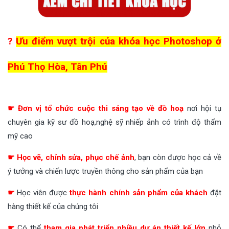
?
Ưu điểm vượt trội của khóa học Photoshop ở
Phú Thọ Hòa, Tân Phú
☛ Đơn vị tổ chức cuộc thi sáng tạo về đồ hoạ
nơi hội tụ
chuyên gia kỹ sư đồ hoạ,nghệ sỹ nhiếp ảnh có trình độ thẩm
mỹ cao
☛
Học vẽ, chỉnh sửa, phục chế ảnh
, bạn còn được học cả về
ý tưởng và chiến lược truyền thông cho sản phẩm của bạn
☛
Học viên được
thực hành chính sản phẩm của khách
đặt
hàng thiết kế của chúng tôi
☛
Có thể
tham gia phát triển nhiều dự án thiết kế lớn
nhỏ