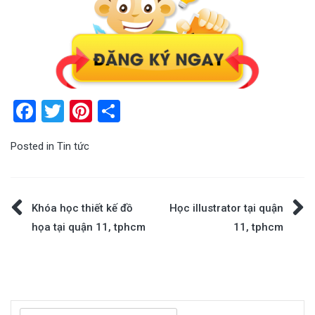
Facebook
Twitter
Pinterest
Share
Posted in
Tin tức
Điều
Khóa học thiết kế đồ
Học illustrator tại quận
họa tại quận 11, tphcm
11, tphcm
hướng
bài
viết
Tìm