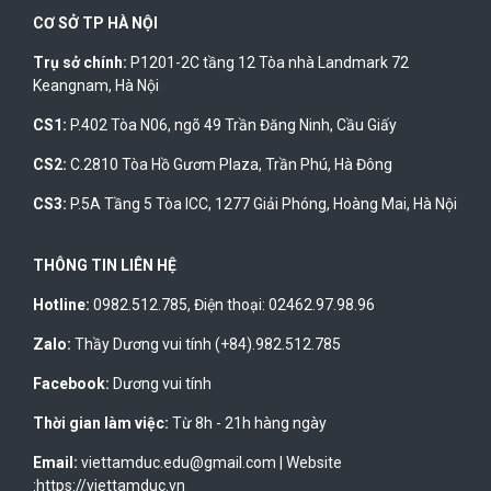
CƠ SỞ TP HÀ NỘI
Trụ sở chính:
P1201-2C tầng 12 Tòa nhà Landmark 72
Keangnam, Hà Nội
CS1:
P.402 Tòa N06, ngõ 49 Trần Đăng Ninh, Cầu Giấy
CS2:
C.2810 Tòa Hồ Gươm Plaza, Trần Phú, Hà Đông
CS3:
P.5A Tầng 5 Tòa ICC, 1277 Giải Phóng, Hoàng Mai, Hà Nội
THÔNG TIN LIÊN HỆ
Hotline:
0982.512.785
, Điện thoại:
02462.97.98.96
Zalo:
Thầy Dương vui tính (+84).982.512.785
Facebook:
Dương vui tính
Thời gian làm việc:
Từ 8h - 21h hàng ngày
Email:
viettamduc.edu@gmail.com
|
Website
:https://viettamduc.vn