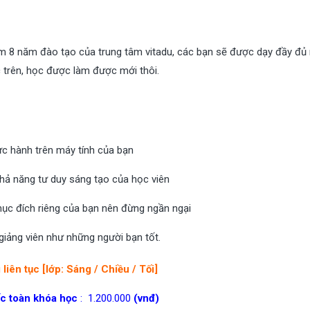
ệm 8 năm đào tạo của trung tâm vitadu, các bạn sẽ được dạy đầy đủ
 trên, học được làm được mới thôi.
hực hành trên máy tính của bạn
khả năng tư duy sáng tạo của học viên
 mục đích riêng của bạn nên đừng ngần ngại
giảng viên như những người bạn tốt.
 liên tục [lớp: Sáng / Chiều / Tối]
c toàn khóa học
: 1.200.000
(vnđ)