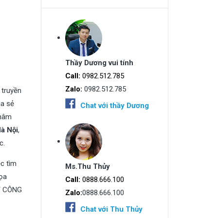
Thầy Dương vui tính
Call:
0982.512.785
Zalo:
0982.512.785
 truyền
ia sẻ
Chat với thầy Dương
châm
à Nội
,
c.
ệc tìm
Ms.Thu Thủy
họa
Call:
0888.666.100
ẤT CÔNG
Zalo:
0888.666.100
Chat với Thu Thủy