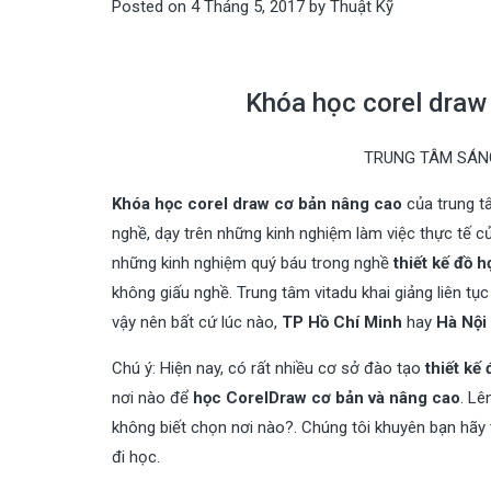
Posted on
4 Tháng 5, 2017
by
Thuật Kỹ
Khóa học corel draw 
TRUNG TÂM SÁNG
Khóa học corel draw cơ bản nâng cao
của trung t
nghề, dạy trên những kinh nghiệm làm việc thực tế c
những kinh nghiệm quý báu trong nghề
thiết kế đồ h
không giấu nghề. Trung tâm vitadu khai giảng liên tụ
vậy nên bất cứ lúc nào,
TP Hồ Chí Minh
hay
Hà Nội
Chú ý: Hiện nay, có rất nhiều cơ sở đào tạo
thiết kế
nơi nào để
học CorelDraw cơ bản và nâng cao
. Lê
không biết chọn nơi nào?. Chúng tôi khuyên bạn hã
đi học.