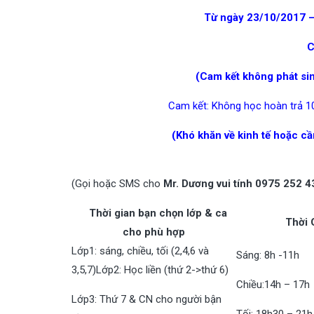
Từ ngày 23/10/2017 –
C
(Cam kết không phát sin
Cam kết: Không học hoàn trả 1
(Khó khăn về kinh tế hoặc c
(Gọi hoặc SMS cho
Mr. Dương vui tính 0975 252 
Thời gian bạn chọn lớp & ca
Thời 
cho phù hợp
Lớp1: sáng, chiều, tối (2,4,6 và
Sáng: 8h -11h
3,5,7)Lớp2: Học liền (thứ 2->thứ 6)
Chiều:14h – 17h
Lớp3: Thứ 7 & CN cho người bận
Tối: 18h30 – 21h