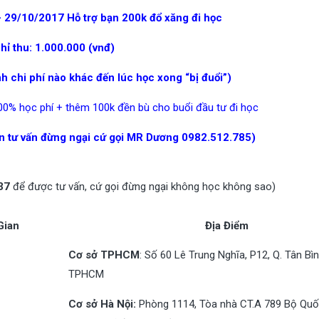
 29/10/2017 Hỗ trợ bạn 200k đổ xăng đi học
hỉ thu: 1.000.000 (vnđ)
h chi phí nào khác đến lúc học xong “bị đuổi”)
00% học phí + thêm 100k đền bù cho buổi đầu tư đi học
ần tư vấn đừng ngại cứ gọi MR Dương 0982.512.785)
437
để được tư vấn, cứ gọi đừng ngại không học không sao)
Gian
Địa Điểm
Cơ sở TPHCM
: Số 60 Lê Trung Nghĩa, P12, Q. Tân Bìn
TPHCM
Cơ sở Hà Nội:
Phòng 1114, Tòa nhà CT.A 789 Bộ Qu