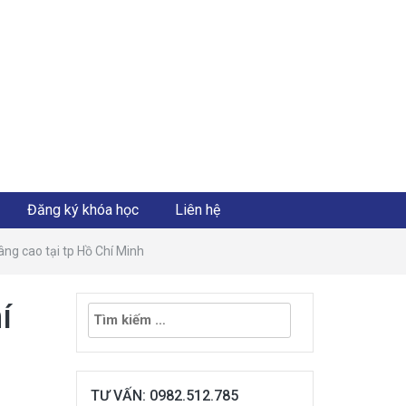
Đăng ký khóa học
Liên hệ
ng cao tại tp Hồ Chí Minh
Tìm
í
kiếm
cho:
TƯ VẤN: 0982.512.785