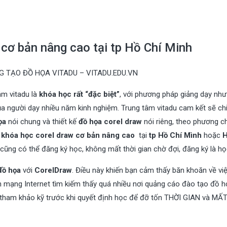
cơ bản nâng cao tại tp Hồ Chí Minh
 TẠO ĐỒ HỌA VITADU – VITADU.EDU.VN
âm vitadu là
khóa học rất “đặc biệt”
, với phương pháp giảng dạy như
ủa người dạy nhiều năm kinh nghiệm. Trung tâm vitadu cam kết sẽ ch
ọa
nói chung và thiết kế
đồ họa corel draw
nói riêng, theo phương 
c
khóa học corel draw cơ bản nâng cao
tại
tp Hồ Chí Mình
hoặc
H
cũng có thể đăng ký học, không mất thời gian chờ đợi, đăng ký là họ
 đồ họa
với
CorelDraw
. Điều này khiến bạn cảm thấy băn khoăn về vi
n mạng Internet tìm kiếm thấy quá nhiều nơi quảng cáo đào tạo đồ 
y tham khảo kỹ trước khi quyết định học để đỡ tốn THỜI GIAN và M